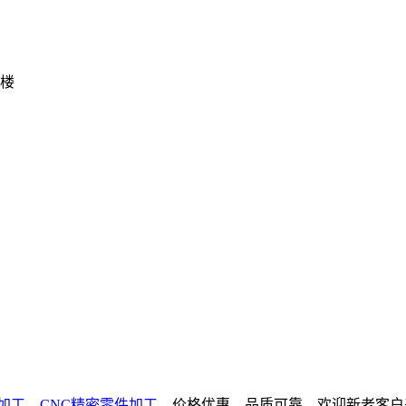
一楼
加工
、
CNC精密零件加工
，价格优惠、品质可靠，欢迎新老客户