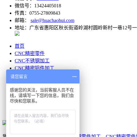
微信号：13424405018
传真：0755-27809843
邮箱：
sale@huachaohui.com
地址：广东省惠阳区秋长街道岭湖村圆岭新村一巷12号
首页
CNC精密零件
CNC不锈钢加工
CNC精密铝件加工
CNC精密塑胶加工
请您留言
客户案例
公司简介
感谢您的关注，当前客服人员不在
线，请填写一下您的信息，我们会
联系我们
尽快和您联系。
在线留言
网站地图
我公司专业从事：各类
CNC精密机械零件加工
、
CNC精密零件