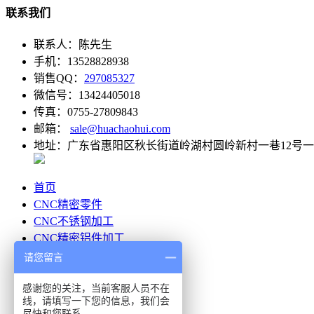
联系我们
联系人：陈先生
手机：13528828938
销售QQ：
297085327
微信号：13424405018
传真：0755-27809843
邮箱：
sale@huachaohui.com
地址：广东省惠阳区秋长街道岭湖村圆岭新村一巷12号
首页
CNC精密零件
CNC不锈钢加工
CNC精密铝件加工
CNC精密塑胶加工
请您留言
客户案例
感谢您的关注，当前客服人员不在
公司简介
线，请填写一下您的信息，我们会
联系我们
尽快和您联系。