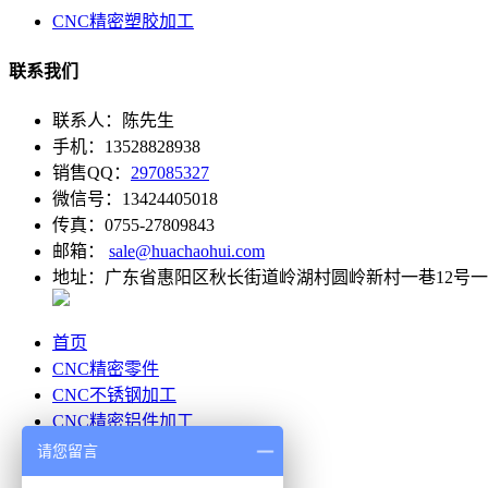
CNC精密塑胶加工
联系我们
联系人：陈先生
手机：13528828938
销售QQ：
297085327
微信号：13424405018
传真：0755-27809843
邮箱：
sale@huachaohui.com
地址：广东省惠阳区秋长街道岭湖村圆岭新村一巷12号
首页
CNC精密零件
CNC不锈钢加工
CNC精密铝件加工
CNC精密塑胶加工
请您留言
客户案例