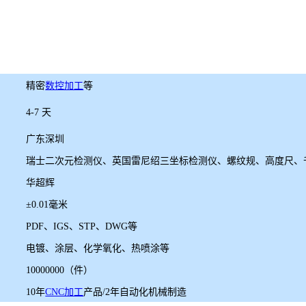
精密
数控加工
等
4-7 天
广东深圳
瑞士二次元检测仪、英国雷尼绍三坐标检测仪、螺纹规、高度尺、
华超辉
±0.01毫米
PDF、IGS、STP、DWG等
电镀、涂层、化学氧化、热喷涂等
10000000（件）
10年
CNC加工
产品/2年自动化机