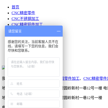
首页
CNC精密零件
CNC不锈钢加工
CNC精密铝件加工
CNC精密塑胶加工
请您留言
客户案例
感谢您的关注，当前客服人员不在
公司简介
线，请填写一下您的信息，我们会
联系我们
尽快和您联系。
在线留言
网站地图
我公司专业从事：各类
CNC精密机械零件加工
、
CNC精密零件
地址：广东省惠阳区秋长街道岭湖村圆岭新村一巷12号一楼
电话
地址：广东省惠阳区秋长街道岭湖村圆岭新村一巷12号一楼
电话：13528828938