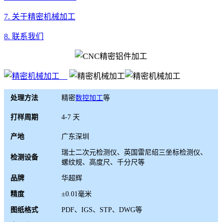
7. 关于精密机械加工
8. 联系我们
处理方法
精密
数控加工
等
打样周期
4-7 天
产地
广东深圳
瑞士二次元检测仪、英国雷尼绍三坐标检测仪、
检测设备
螺纹规、高度尺、千分尺等
品牌
华超辉
精度
±0.01毫米
图纸格式
PDF、IGS、STP、DWG等