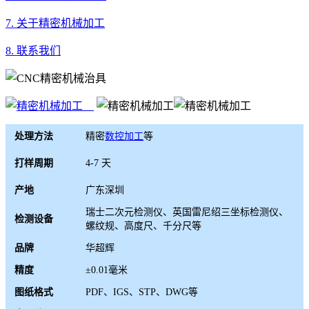
7. 关于精密机械加工
8. 联系我们
处理方法
精密
数控加工
等
打样周期
4-7 天
产地
广东深圳
瑞士二次元检测仪、英国雷尼绍三坐标检测仪、
检测设备
螺纹规、高度尺、千分尺等
品牌
华超辉
精度
±0.01毫米
图纸格式
PDF、IGS、STP、DWG等