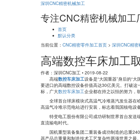
深圳CNC精密机械加工
专注CNC精密机械加工
页
首页
面
默认分类
导
当前位置：
CNC精密零件加工首页
>
深圳CNC精
航
高端数控车床加工
作者：深圳CNC加工
•
2019-08-22
高端
数控车床加工
设备是“大国重器”身后的“
要进口的高端数控设备价值高达30亿美元。打破这
标，广大
数控车床加工
企业都在持之以恒的努力，
全球首台球床模块式高温气冷堆蒸汽发生器在哈
高温气冷堆示范电站进行安装，标志着我国核电设
特变电工股份有限公司成功研制世界首台发送端±11
直流输电时代。
国机重型装备集团二重装备成功制造的总重2400
器产品总重量和制造技术工艺复杂性两项世界之最